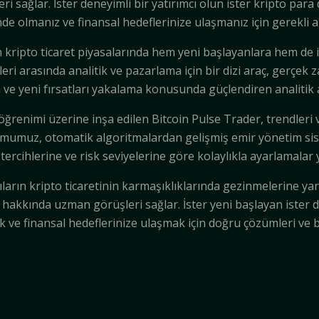
ri sağlar. İster deneyimli bir yatırımcı olun ister kripto par
e olmanız ve finansal hedeflerinize ulaşmanız için gerekli ara
n kripto ticaret piyasalarında hem yeni başlayanlara hem de i
rasında analitik ve pazarlama için bir dizi araç, gerçek zama
a ve yeni fırsatları yakalama konusunda güçlendiren analitik
ğrenimi üzerine inşa edilen Bitcoin Pulse Trader, trendleri 
ormumuz, otomatik algoritmalardan gelişmiş emir yönetim sist
 tercihlerine ve risk seviyelerine göre kolaylıkla ayarlamalar 
ların kripto ticaretinin karmaşıklıklarında gezinmelerine yar
 hakkında uzman görüşleri sağlar. İster yeni başlayan ister d
 ve finansal hedeflerinize ulaşmak için doğru çözümleri ve bil