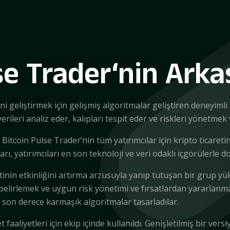
se Trader‘nin Arka
ni geliştirmek için gelişmiş algoritmalar geliştiren deneyimli
rileri analiz eder, kalıpları tespit eder ve riskleri yönetmek v
an Bitcoin Pulse Trader‘nin tüm yatırımcılar için kripto ticar
rı, yatırımcıları en son teknoloji ve veri odaklı içgörülerle 
etinin etkinliğini artırma arzusuyla yanıp tutuşan bir grup yüks
belirlemek ve uygun risk yönetimi ve fırsatlardan yararlanm
 son derece karmaşık algoritmalar tasarladılar.
et faaliyetleri için ekip içinde kullanıldı. Genişletilmiş bir ve