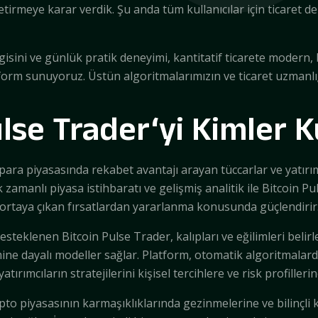
getirmeye karar verdik. Şu anda tüm kullanıcılar için ticaret d
gisini ve günlük pratik deneyimi, kantitatif ticarete modern, b
atform sunuyoruz. Üstün algoritmalarımızın ve ticaret uzmanlı
ulse Trader‘yi Kimler K
ra piyasasında rekabet avantajı arayan tüccarlar ve yatırımcı
amanlı piyasa istihbaratı ve gelişmiş analitik ile Bitcoin Puls
ortaya çıkan fırsatlardan yararlanma konusunda güçlendirir
steklenen Bitcoin Pulse Trader, kalıpları ve eğilimleri belir
mine dayalı modeller sağlar. Platform, otomatik algoritmala
 yatırımcıların stratejilerini kişisel tercihlere ve risk profill
ripto piyasasının karmaşıklıklarında gezinmelerine ve bilinçli 